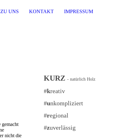
 ZU UNS
KONTAKT
IMPRESSUM
KURZ
- natürlich Holz
#
k
reativ
#
u
nkompliziert
#
r
egional
be gemacht
#
z
uverlässig
rne
r nicht die