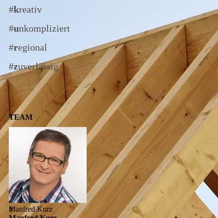
#
k
reativ
#
u
nkompliziert
#
r
egional
#
z
uverlässig
TEAM
Manfred Kurz
Manfred Kurz