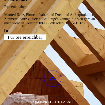
Firmeninhaber
Manfed Kurz, Firmeninhaber und Dreh und Ankerpunkt der
Zimmerei Kurz zugleich. Bei Fragen können Sie sich gern an
mich wenden. Telefon: 09435 798 oder 0171 5111320
Für Sie erreichbar
ZIMMEREI - HOLZBAU