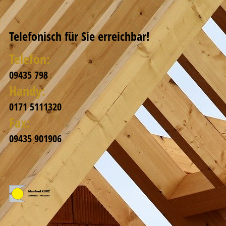
Telefonisch für Sie erreichbar!
Telefon:
09435 798
Handy:
0171 5111320
Fax:
09435 901906