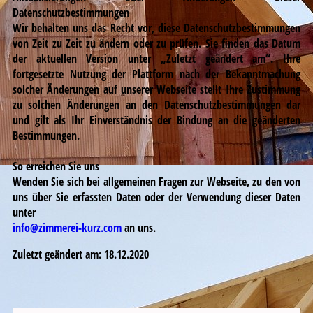
Datenschutzbestimmungen
Wir behalten uns das Recht vor, diese Datenschutzbestimmungen
von Zeit zu Zeit zu ändern oder zu prüfen. Sie finden das Datum
der aktuellen Version unter „Zuletzt geändert am“. Ihre
fortgesetzte Nutzung der Plattform nach der Bekanntmachung
solcher Änderungen auf unserer Webseite stellt Ihre Zustimmung
zu solchen Änderungen an den Datenschutzbestimmungen dar
und gilt als Ihr Einverständnis der Bindung an die geänderten
Bestimmungen.
So erreichen Sie uns
Wenden Sie sich bei allgemeinen Fragen zur Webseite, zu den von
uns über Sie erfassten Daten oder der Verwendung dieser Daten
unter
info@zimmerei-kurz.com
an uns.
Zuletzt geändert am: 18.12.2020