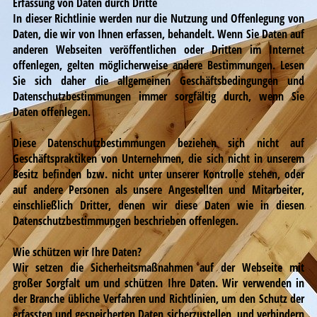
Erfassung von Daten durch Dritte
In dieser Richtlinie werden nur die Nutzung und Offenlegung von
Daten, die wir von Ihnen erfassen, behandelt. Wenn Sie Daten auf
anderen Webseiten veröffentlichen oder Dritten im Internet
offenlegen, gelten möglicherweise andere Bestimmungen. Lesen
Sie sich daher die allgemeinen Geschäftsbedingungen und
Datenschutzbestimmungen immer sorgfältig durch, wenn Sie
Daten offenlegen.
Diese Datenschutzbestimmungen beziehen sich nicht auf
Geschäftspraktiken von Unternehmen, die sich nicht in unserem
Besitz befinden bzw. nicht unter unserer Kontrolle stehen, oder
auf andere Personen als unsere Angestellten und Mitarbeiter,
einschließlich Dritter, denen wir diese Daten wie in diesen
Datenschutzbestimmungen beschrieben offenlegen.
Wie schützen wir Ihre Daten?
Wir setzen die Sicherheitsmaßnahmen auf der Webseite mit
großer Sorgfalt um und schützen Ihre Daten. Wir verwenden in
der Branche übliche Verfahren und Richtlinien, um den Schutz der
erfassten und gespeicherten Daten sicherzustellen, und verhindern