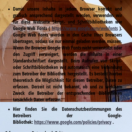
Damit unsere Inhalte in jedem Browser korrekt und
grafisch ansprechend dargestellt werden, verwenden wir
für diese Webseite Skript- und Schriftbibliotheken wie
Google Web Fonts (
https://www.google.com/webfonts
).
Google Web Fonts werden in den Cache Ihres Browsers
übertragen, sodass sie nur einmal geladen werden müssen.
Wenn Ihr Browser Google Web Fonts nicht unterstützt oder
den Zugriff verweigert, werden die Inhalte in einer
Standardschriftart dargestellt.
Beim Aufrufen von Skript-
oder Schriftbibliotheken wir automatisch eine Verbindung
zum Betreiber der Bibliothek hergestellt. Es besteht hierbei
theoretisch die Möglichkeit für diesen Betreiber, Daten zu
erfassen. Derzeit ist nicht bekannt, ob und zu welchem
Zweck die Betreiber der entsprechenden Bibliotheken
tatsächlich Daten erfassen.
Hier finden Sie die Datenschutzbestimmungen des
Betreibers der Google-
Bibliothek:
https://www.google.com/policies/privacy
.