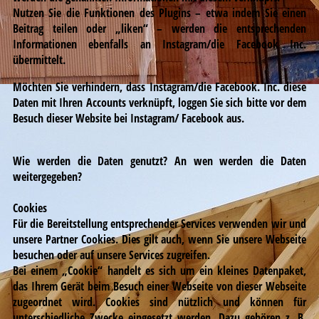
Nutzen Sie die Funktionen des Plugins – etwa indem Sie einen
Beitrag teilen oder „liken“ – werden die entsprechenden
Informationen ebenfalls an Instagram/die Facebook Inc.
übermittelt.
Möchten Sie verhindern, dass Instagram/die Facebook. Inc. diese
Daten mit Ihren Accounts verknüpft, loggen Sie sich bitte vor dem
Besuch dieser Website bei Instagram/ Facebook aus.
Wie werden die Daten genutzt? An wen werden die Daten
weitergegeben?
Cookies
Für die Bereitstellung entsprechender Services verwenden wir und
unsere Partner Cookies. Dies gilt auch, wenn Sie unsere Webseite
besuchen oder auf unsere Services zugreifen.
Bei einem „Cookie“ handelt es sich um ein kleines Datenpaket,
das Ihrem Gerät beim Besuch einer Webseite von dieser Webseite
zugeordnet wird. Cookies sind nützlich und können für
unterschiedliche Zwecke eingesetzt werden. Dazu gehören z. B.