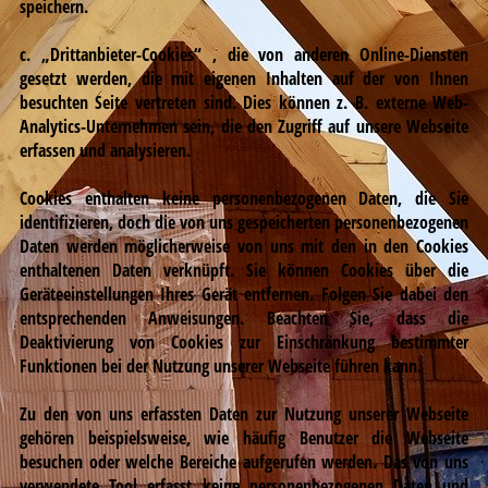
speichern.
c. „Drittanbieter-Cookies“ , die von anderen Online-Diensten
gesetzt werden, die mit eigenen Inhalten auf der von Ihnen
besuchten Seite vertreten sind. Dies können z. B. externe Web-
Analytics-Unternehmen sein, die den Zugriff auf unsere Webseite
erfassen und analysieren.
Cookies enthalten keine personenbezogenen Daten, die Sie
identifizieren, doch die von uns gespeicherten personenbezogenen
Daten werden möglicherweise von uns mit den in den Cookies
enthaltenen Daten verknüpft. Sie können Cookies über die
Geräteeinstellungen Ihres Gerät entfernen. Folgen Sie dabei den
entsprechenden Anweisungen. Beachten Sie, dass die
Deaktivierung von Cookies zur Einschränkung bestimmter
Funktionen bei der Nutzung unserer Webseite führen kann.
Zu den von uns erfassten Daten zur Nutzung unserer Webseite
gehören beispielsweise, wie häufig Benutzer die Webseite
besuchen oder welche Bereiche aufgerufen werden. Das von uns
verwendete Tool erfasst keine personenbezogenen Daten und