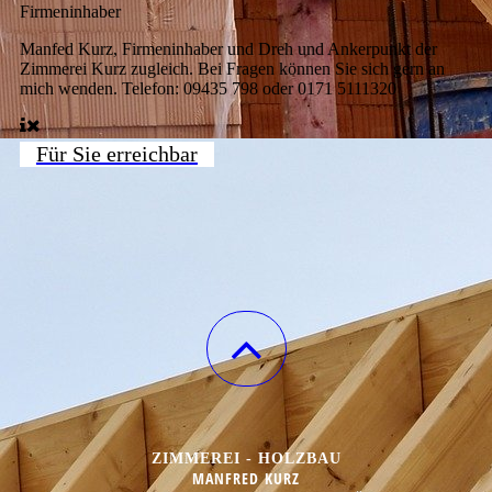
Firmeninhaber
Manfed Kurz, Firmeninhaber und Dreh und Ankerpunkt der
Zimmerei Kurz zugleich. Bei Fragen können Sie sich gern an
mich wenden. Telefon: 09435 798 oder 0171 5111320
Für Sie erreichbar
ZIMMEREI - HOLZBAU
MANFRED KURZ