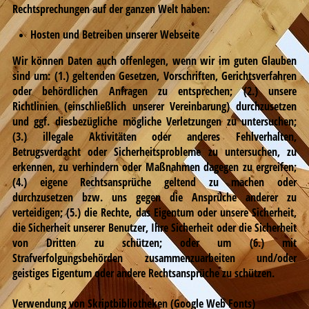
Rechtsprechungen auf der ganzen Welt haben:
Hosten und Betreiben unserer Webseite
Wir können Daten auch offenlegen, wenn wir im guten Glauben
sind um: (1.) geltenden Gesetzen, Vorschriften, Gerichtsverfahren
oder behördlichen Anfragen zu entsprechen; (2.) unsere
Richtlinien (einschließlich unserer Vereinbarung) durchzusetzen
und ggf. diesbezügliche mögliche Verletzungen zu untersuchen;
(3.) illegale Aktivitäten oder anderes Fehlverhalten,
Betrugsverdacht oder Sicherheitsprobleme zu untersuchen, zu
erkennen, zu verhindern oder Maßnahmen dagegen zu ergreifen;
(4.) eigene Rechtsansprüche geltend zu machen oder
durchzusetzen bzw. uns gegen die Ansprüche anderer zu
verteidigen; (5.) die Rechte, das Eigentum oder unsere Sicherheit,
die Sicherheit unserer Benutzer, Ihre Sicherheit oder die Sicherheit
von Dritten zu schützen; oder um (6.) mit
Strafverfolgungsbehörden zusammenzuarbeiten und/oder
geistiges Eigentum oder andere Rechtsansprüche zu schützen.
Verwendung von Skriptbibliotheken (Google Web Fonts)