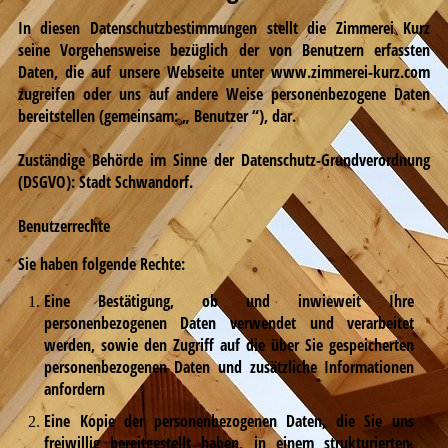
In diesen Datenschutzbestimmungen stellt die Zimmerei Kurz
seine Vorgehensweise bezüglich der von Benutzern erfassten
Daten, die auf unsere Webseite unter www.zimmerei-kurz.com
zugreifen oder uns auf andere Weise personenbezogene Daten
bereitstellen (gemeinsam: „ Benutzer “), dar.
Zuständige Behörde im Sinne der Datenschutz-Grundverordnung
(DSGVO): Stadt Schwandorf.
Benutzerrechte
Sie haben folgende Rechte:
Eine Bestätigung, ob und inwieweit Ihre
personenbezogenen Daten verwendet und verarbeitet
werden, sowie den Zugriff auf die über Sie gespeicherten
personenbezogenen Daten und zusätzliche Informationen
anfordern
Eine Kopie der personenbezogenen Daten, die Sie uns
freiwillig bereitgestellt haben, in einem strukturierten,