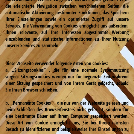
die erleichterte Navigation zwischen verschiedenen Seiten, die
automatische Aktivierung bestimmter Funktionen, das Speichern
Ihrer Einstellungen sowie ein optimierter Zugriff auf unsere
Services. Die Verwendung von Cookies ermöglicht uns außerdem,
Ihnen relevante, auf Ihre Interessen abgestimmte Werbung
einzublenden und statistische Informationen zu Ihrer Nutzung
unserer Services zu sammeln.
Diese Webseite verwendet folgende Arten von Cookies:
a. „Sitzungscookies“ , die für eine normale Systemnutzung
sorgen. Sitzungscookies werden nur für begrenzte Zeit während
einer Sitzung gespeichert und von Ihrem Gerät gelöscht, sobald
Sie Ihren Browser schließen.
b. „Permanente Cookies “, die nur von der Webseite gelesen und
beim Schließen des Browserfensters nicht gelöscht, sondern für
eine bestimmte Dauer auf Ihrem Computer gespeichert werden.
Diese Art von Cookie ermöglicht uns, Sie bei Ihrem nächsten
Besuch zu identifizieren und beispielsweise Ihre Einstellungen zu