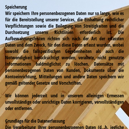
Speicherung
Wir speichern Ihre personenbezogenen Daten nur so lange, wie es
für die Bereitstellung unserer Services, die Einhaltung rechtlicher
Verpflichtungen sowie die Beilegung von Streitigkeiten und die
Durchsetzung unserer Richtlinien erforderlich ist. Die
Aufbewahrungsfristen richten sich nach der Art der erfassten
Daten und dem Zweck, für den diese Daten erfasst wurden, wobei
sowohl die fallspezifischen Gegebenheiten als auch die
Notwendigkeit berücksichtigt werden, veraltete, nicht genutzte
Informationen baldmöglichst zu löschen. Datensätze mit
personenbezogenen Daten von Kunden, Dokumente über die
Kontoeinrichtung, Mitteilungen und andere Daten speichern wir
gemäß geltender Gesetze und Vorschriften.
Wir können jederzeit und in unserem alleinigen Ermessen
unvollständige oder unrichtige Daten korrigieren, vervollständigen
oder entfernen.
Grundlage für die Datenerfassung
Die Verarbeitung Ihrer personenbezogenen Daten (d. h. jegliche