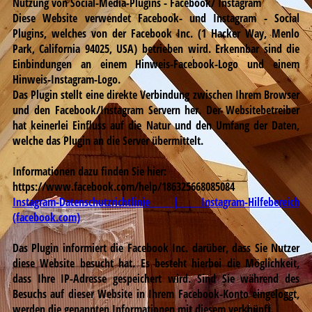
Nutzung von Social-Media-Plugins
- Facebook/ Instagram
Diese Website verwendet Facebook- und Instagram - Social
Plugins, welches von der Facebook Inc. (1 Hacker Way, Menlo
Park, California 94025, USA) betrieben wird. Erkennbar sind die
Einbindungen an einem Hinweis-Facebook-Logo und einem
Hinweis-Instagram-Logo.
Das Plugin stellt eine direkte Verbindung zwischen Ihrem Browser
und den Facebook/Instagram Servern her. Der Websitebetreiber
hat keinerlei Einfluss auf die Natur und den Umfang der Daten,
welche das Plugin an die Server übermittelt.
Informationen dazu finden Sie hier:
https://www.facebook.com/help/186325668085084
Instagram-Datenschutzrichtlinie | Instagram-Hilfebereich
(facebook.com)
Das Plugin informiert die Facebook Inc. darüber, dass Sie Nutzer
diese Website besucht hat. Es besteht hierbei die Möglichkeit,
dass Ihre IP-Adresse gespeichert wird. Sind Sie während des
Besuchs auf dieser Website in Ihrem Facebook-Konto eingeloggt,
werden die genannten Informationen mit diesem verknüpft.