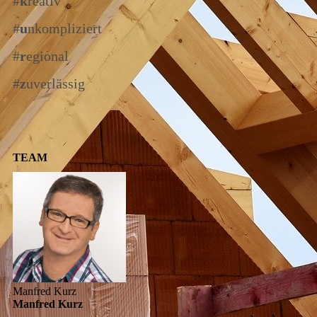
#
k
reativ
#
u
nkompliziert
#
r
egional
#
z
uverlässig
TEAM
Manfred Kurz
Manfred Kurz