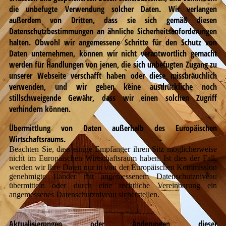
die unbefugte Verwendung solcher Daten. Wir verlangen
außerdem von Dritten, dass sie sich gemäß diesen
Datenschutzbestimmungen an ähnliche Sicherheitsanforderungen
halten. Obwohl wir angemessene Schritte für den Schutz von
Daten unternehmen, können wir nicht verantwortlich gemacht
werden für Handlungen von jenen, die sich unbefugten Zugang zu
unserer Webseite verschafft haben oder diese missbräuchlich
verwenden, und wir geben keine ausdrückliche noch
stillschweigende Gewähr, dass wir einen solchen Zugriff
verhindern können.
Übermittlung von Daten außerhalb des Europäischen
Wirtschaftsraums.
B
eachten Sie, dass einige Empfänger ihren Sitz möglicherweise
nicht im Europäischen Wirtschaftsraum haben. Ist dies der Fall,
werden wir Ihre Daten nur in von der Europäischen Kommission
genehmigte Länder mit angemessenem Datenschutzniveau
übermitteln oder durch eine rechtliche Vereinbarung ein
angemessenes Datenschutzniveau sicherstellen.
Aktualisierungen oder Änderungen dieser