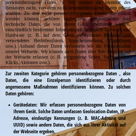
personenbezogene Daten ”). Wir kennen die Identität des
Benutzers nicht, von dem nicht personenbezogene Daten erfasst
wurden. Zu den nicht personenbezogenen Daten, die erfasst
werden können, gehören aggregierte Nutzungsdaten und
technische Daten, die von Ihrem Gerät übermittelt werden,
einschließlich bestimmter Informationen bezüglich Software und
Hardware (z. B. auf dem Gerät verwendeter Browser und
verwendetes Betriebssystem, Spracheinstellung, Zugriffszeit
usw.). Anhand dieser Daten verbessern wir die Funktionalität
unserer Webseite. Wir können auch Daten über Ihre Aktivität auf
der Webseite erfassen (z. B. aufgerufene Seiten, Surfverhalten,
Klicks, Aktionen usw.).
Zur zweiten Kategorie gehören personenbezogene Daten , also
Daten, die eine Einzelperson identifizieren oder durch
angemessene Maßnahmen identifizieren können. Zu solchen
Daten gehören:
Gerätedaten: Wir erfassen personenbezogene Daten von
Ihrem Gerät. Solche Daten umfassen Geolocation-Daten, IP-
Adresse, eindeutige Kennungen (z. B. MAC-Adresse und
UUID) sowie andere Daten, die sich aus Ihrer Aktivität auf
der Webseite ergeben.