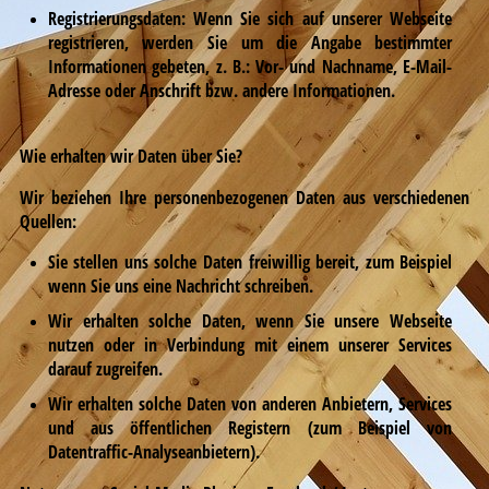
Registrierungsdaten: Wenn Sie sich auf unserer Webseite
registrieren, werden Sie um die Angabe bestimmter
Informationen gebeten, z. B.: Vor- und Nachname, E-Mail-
Adresse oder Anschrift bzw. andere Informationen.
Wie erhalten wir Daten über Sie?
Wir beziehen Ihre personenbezogenen Daten aus verschiedenen
Quellen:
Sie stellen uns solche Daten freiwillig bereit, zum Beispiel
wenn Sie uns eine Nachricht schreiben.
Wir erhalten solche Daten, wenn Sie unsere Webseite
nutzen oder in Verbindung mit einem unserer Services
darauf zugreifen.
Wir erhalten solche Daten von anderen Anbietern, Services
und aus öffentlichen Registern (zum Beispiel von
Datentraffic-Analyseanbietern).