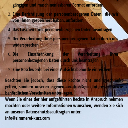
gängigen und maschinenlesbaren Format anfordern
Eine Berichtigung der personenbezogenen Daten, die wir
von Ihnen gespeichert haben, anfordern
Das Löschen Ihrer personenbezogenen Daten beantragen
Der Verarbeitung Ihrer personenbezogenen Daten durch uns
widersprechen
Die Einschränkung der Verarbeitung Ihrer
personenbezogenen Daten durch uns beantragen
Eine Beschwerde bei einer Aufsichtsbehörde einreichen
Beachten Sie jedoch, dass diese Rechte nicht uneingeschränkt
gelten, sondern unseren eigenen rechtmäßigen Interessen sowie
behördlichen Vorschriften unterliegen.
Wenn Sie eines der hier aufgeführten Rechte in Anspruch nehmen
möchten oder weitere Informationen wünschen, wenden Sie sich
an unseren Datenschutzbeauftragten unter:
info@zimmerei-kurz.com