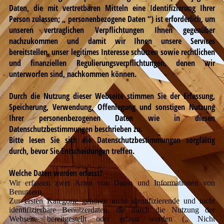
Daten, die mit vertretbaren Mitteln eine Identifizierung Ihrer
Person zulassen; „ personenbezogene Daten “) ist erforderlich, um
unseren vertraglichen Verpflichtungen Ihnen gegenüber
nachzukommen und damit wir Ihnen unsere Services
bereitstellen, unser legitimes Interesse schützen sowie rechtlichen
und finanziellen Regulierungsverpflichtungen, denen wir
unterworfen sind, nachkommen können.
Durch die Nutzung dieser Webseite stimmen Sie der Erfassung,
Speicherung, Verwendung, Offenlegung und sonstigen Nutzung
Ihrer personenbezogenen Daten wie in diesen
Datenschutzbestimmungen beschrieben zu.
Bitte lesen Sie sich die Datenschutzbestimmungen sorgfältig
durch, bevor Sie Entscheidungen treffen.
Welche Daten werden erfasst?
Wir erfassen zwei Arten von Daten und Informationen von
Benutzern.
Zur ersten Kategorie gehören nicht identifizierende und nicht
identifizierbare Benutzerdaten, die durch die Nutzung der
Webseite bereitgestellt oder erfasst werden („ Nicht