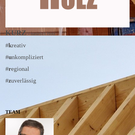
KURZ
- natürlich Holz
#
k
reativ
#
u
nkompliziert
#
r
egional
#
z
uverlässig
TEAM