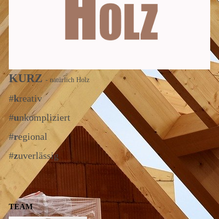
KURZ
- natürlich Holz
#
k
reativ
#
u
nkompliziert
#
r
egional
#
z
uverlässig
TEAM