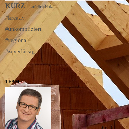
KURZ
- natürlich Holz
#
k
reativ
#
u
nkompliziert
#
r
egional
#
z
uverlässig
TEAM